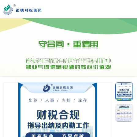
您好！新疆银穗财税服务集团股份有限公司官方网站！
产品中心
营业时间
MON-SAT 10：00-19：00
首页
服务项目
财税合规
指导出纳与内勤的工作
/
/
/
全国服务热线
0991-3822222
公司门店地址
新疆乌市新医路89号新星大厦14楼