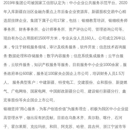
2019年集团公司被国家工信部认定为：中小企业公共服务示范平台。2020
年入库新疆自治区金融办重点上市后备企业资源库。新疆股权交易中心精
选层挂牌企业。集团下属子公司17家，包括： 银穗教育培训、银穗税务师
事务所、财务事务所、会计师事务所、资产评估公司、管理咨询公司等。
现自有办公占用面积1500平方米，专业从业人员160人。公司成立26年以
来，专注于财税服务领域，审计及税务服务，软件开发；信息技术咨询服
务:数据处理和存储服务；数字内容服务；信息系统集成服务；云平台服
务，云软件服务，知识产权服务等服务。目前服务中小企业1000余家，服
务政府单位600家，服务近100家央企国企上市公司，培训财务人员1.5万
人。 服务典型客户：中建新疆、特变电工、交建股份、众和股份、新捷燃
气、广电网络、国家电网、中国邮政新疆分公司、建设银行新疆分行、鑫
宏泰股份等央企国企上市公司。
银穗坚持“用心服务，为客户创造价值”为服务理念，积极为我区中小企业提
高管理水平，做出应有的贡献。目前在乌鲁木齐、库尔勒、喀什、石河
子、霍尔果斯、克拉玛依、和田、阿克苏、哈密、昌吉州、浙江宁波市等