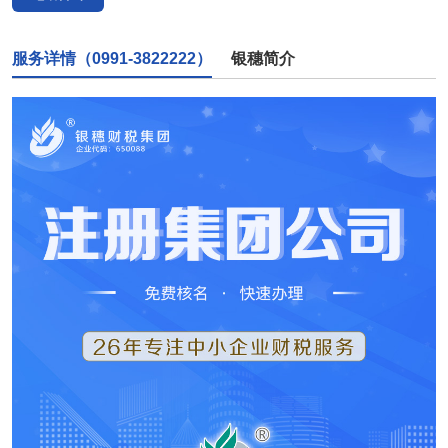
服务详情（0991-3822222）
银穗简介