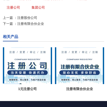
注册公司
集团公司
上一篇 ：
注册股份公司
下一篇 ：
注册有限合伙企业
相关产品
1元注册公司
注册有限合伙企业