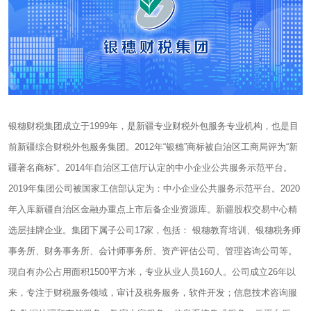
银穗财税集团成立于1999年，是新疆专业财税外包服务专业机构，也是目
前新疆综合财税外包服务集团。2012年“银穗”商标被自治区工商局评为“新
疆著名商标”。2014年自治区工信厅认定的中小企业公共服务示范平台。
2019年集团公司被国家工信部认定为：中小企业公共服务示范平台。2020
年入库新疆自治区金融办重点上市后备企业资源库。新疆股权交易中心精
选层挂牌企业。集团下属子公司17家，包括： 银穗教育培训、银穗税务师
事务所、财务事务所、会计师事务所、资产评估公司、管理咨询公司等。
现自有办公占用面积1500平方米，专业从业人员160人。公司成立26年以
来，专注于财税服务领域，审计及税务服务，软件开发；信息技术咨询服