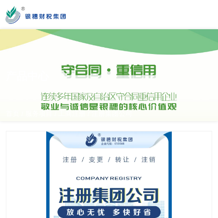
您好！新疆银穗财税服务集团股份有限公司官方网站！
产品中心
营业时间
MON-SAT 10：00-19：00
首页
服务项目
工商注册
注册集团公司
/
/
/
全国服务热线
0991-3822222
公司门店地址
新疆乌市新医路89号新星大厦14楼