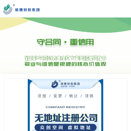
您好！新疆银穗财税服务集团股份有限公司官方网站！
产品中心
营业时间
MON-SAT 10：00-19：00
首页
服务项目
工商注册
无地址注册公司
/
/
/
全国服务热线
0991-3822222
公司门店地址
新疆乌市新医路89号新星大厦14楼