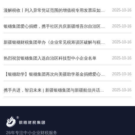
漫解税收丨列入异常凭证范围的增值税专用发票应如何
2025-10-16
处理？
银穗集团爱心捐赠，携手社区共庆新疆维吾尔自治区成
2025-10-16
立70周年
新疆银穗财税集团举办《企业常见税筹误区破解与税务
2025-10-16
合规实战培训》，助力企业应对智慧税务新时代
热烈祝贺银穗集团入选自治区科技型中小企业名单
2025-10-16
【银穗助学】银穗集团再次向美疆助学基金捐赠爱心助
2025-10-16
学金
携手共进，智启未来 | 新疆银穗集团与新疆航信共话财
2025-10-16
税信息化新篇章
26年专注中小企业财税服务