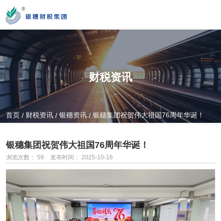
您好！新疆银穗财税服务集团股份有限公司官方网站！
财税资讯
营业时间
MON-SAT 10：00-19：00
首页
财税资讯
银穗资讯
银穗集团祝贺伟大祖国76周年华诞！
/
/
/
全国服务热线
银穗集团祝贺伟大祖国76周年华诞！
0991-3822222
浏览次数：
59
发布时间： 2025-10-16
公司门店地址
新疆乌市新医路89号新星大厦14楼