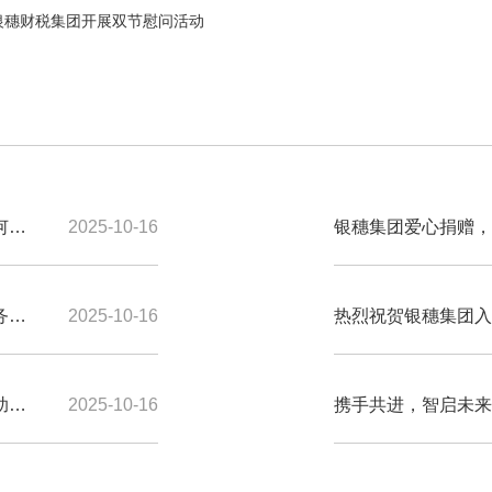
手银穗财税集团开展双节慰问活动
何处
2025-10-16
银穗集团爱心捐赠，
70周年
务合
2025-10-16
热烈祝贺银穗集团入
助学
2025-10-16
携手共进，智启未来
信息化新篇章