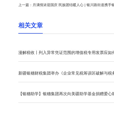
上一篇：
月满情浓迎国庆 民族团结暖人心 | 银川路街道携
相关文章
漫解税收丨列入异常凭证范围的增值税专用发票应如
理？
新疆银穗财税集团举办《企业常见税筹误区破解与税
规实战培训》，助力企业应对智慧税务新时代
【银穗助学】银穗集团再次向美疆助学基金捐赠爱心
金