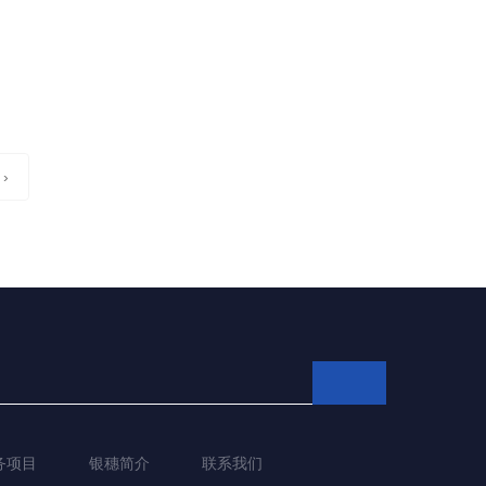
›
务项目
银穗简介
联系我们