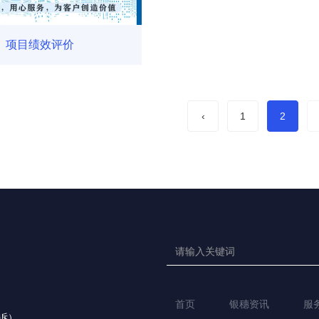
项目绩效评价
‹
1
2
首页
银穗资讯
服
投诉）