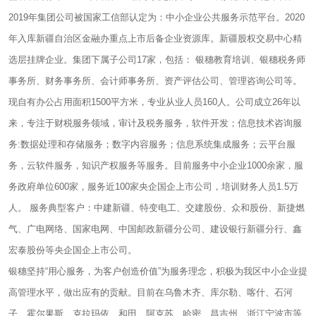
2019年集团公司被国家工信部认定为：中小企业公共服务示范平台。2020
年入库新疆自治区金融办重点上市后备企业资源库。新疆股权交易中心精
选层挂牌企业。集团下属子公司17家，包括： 银穗教育培训、银穗税务师
事务所、财务事务所、会计师事务所、资产评估公司、管理咨询公司等。
现自有办公占用面积1500平方米，专业从业人员160人。公司成立26年以
来，专注于财税服务领域，审计及税务服务，软件开发；信息技术咨询服
务:数据处理和存储服务；数字内容服务；信息系统集成服务；云平台服
务，云软件服务，知识产权服务等服务。目前服务中小企业1000余家，服
务政府单位600家，服务近100家央企国企上市公司，培训财务人员1.5万
人。 服务典型客户：中建新疆、特变电工、交建股份、众和股份、新捷燃
气、广电网络、国家电网、中国邮政新疆分公司、建设银行新疆分行、鑫
宏泰股份等央企国企上市公司。
银穗坚持“用心服务，为客户创造价值”为服务理念，积极为我区中小企业提
高管理水平，做出应有的贡献。目前在乌鲁木齐、库尔勒、喀什、石河
子、霍尔果斯、克拉玛依、和田、阿克苏、哈密、昌吉州、浙江宁波市等