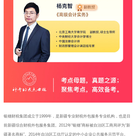
银穗财税集团成立于1999年，是新疆专业财税外包服务专业机构，也是目
前新疆综合财税外包服务集团。2012年“银穗”商标被自治区工商局评为“新
疆著名商标”。2014年自治区工信厅认定的中小企业公共服务示范平台。