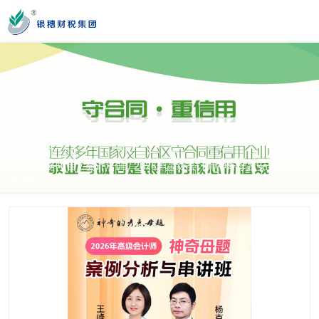
您好！新疆银穗财税服务集团股份有限公司官方网站！
产品中心
营业时间
MON-SAT 10：00-19：00
首页
服务项目
会计培训
2026年高级会计师神奇母题安全分析与
/
/
/
串讲班
全国服务热线
0991-3822222
公司门店地址
新疆乌市新医路89号新星大厦14楼