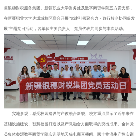
疆银穗财税服务集团、新疆职业大学财
务处及数字商贸学院五方党支部，
在新疆职业大学达坂城校区联合开展“党建引领聚合力・政行校企协同促发
展”主题党日活动，各单位主要负责人、党员代表共同参与本次活动。
实地参观，感受校园建设与产教融合新貌。校方重点展示了近年来在
基础设施建设、智慧校园打造以及产教融合方面取得的突出成果。全体党
员集体参观数字商贸学院实训基地天猫电商直播间、顺丰物流生产性实训