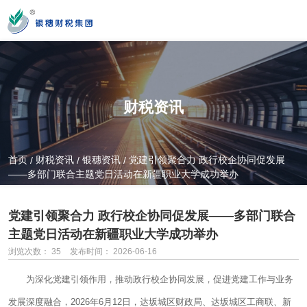
您好！新疆银穗财税服务集团股份有限公司官方网站！
财税资讯
营业时间
MON-SAT 10：00-19：00
首页
财税资讯
银穗资讯
党建引领聚合力 政行校企协同促发展
/
/
/
——多部门联合主题党日活动在新疆职业大学成功举办
全国服务热线
0991-3822222
党建引领聚合力 政行校企协同促发展——多部门联合
主题党日活动在新疆职业大学成功举办
浏览次数：
35
发布时间： 2026-06-16
公司门店地址
新疆乌市新医路89号新星大厦14楼
为深化党建引领作用，推动政行校企协同发展，促进党建工作与业务
发展深度融合，2026年6月12日，达坂城区财政局、达坂城区工商联、新