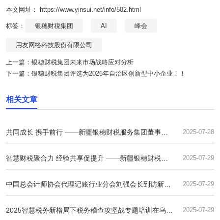
本文网址： https://www.yinsui.net/info/582.html
标签：
银穗财税集团
AI
峰会
用友网络科技股份有限公司
上一篇：
银穗财税集团未来市场战略应对分析
下一篇：
银穗财税集团评选为2026年自治区创新型中小企业！！
相关文章
共同成长 携手前行 ——新疆银穗财税服务集团董事长
2025-07-28
夏永杰
智慧财税聚合力 经验共享促提升 ——新疆银穗财税集
2025-07-29
团与乌苏天山昭阳公司开展深度业务交流
中国总会计师协会代理记账行业分会刘强会长到访新疆
2025-07-29
银穗财税集团 共话AI赋能与财税服务升级
2025智慧税务新格局下税务稽查攻坚战专题培训在乌鲁
2025-07-29