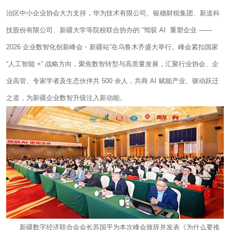
治区中小企业协会大力支持，华为技术有限公司、银穗财税集团、新道科
技股份有限公司、新疆大学等院校联合协办的 “驾驭 AI 重塑企业 ——
2026 企业数智化创新峰会・新疆站”在乌鲁木齐盛大举行。峰会紧扣国家
“人工智能 +” 战略方向，聚焦数智转型与高质量发展，汇聚行业协会、企
业高管、专家学者及生态伙伴共 500 余人，共商 AI 赋能产业、驱动跃迁
之道，为新疆企业数智升级注入新动能。
新疆数字经济联合会会长苏国平为本次峰会致辞并发表《为什么要推