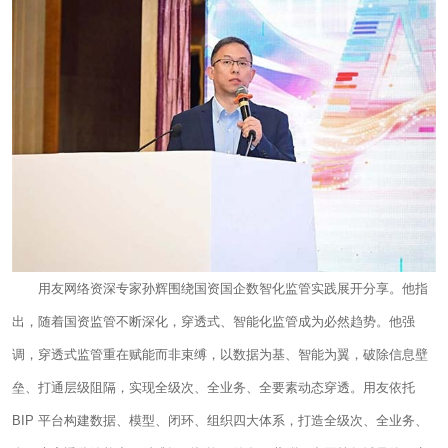
用友网络资深专家孙辉围绕国资国企数智化监管实践展开分享。他指
出，随着国资监管不断深化，穿透式、智能化监管成为必然趋势。他强
调，穿透式监管重在赋能而非束缚，以数据为基、智能为翼，破除信息壁
垒、打通层级阻隔，实现全级次、全业务、全要素动态穿透。用友依托
BIP 平台构建数据、模型、闭环、组织四大体系，打造全级次、全业务、