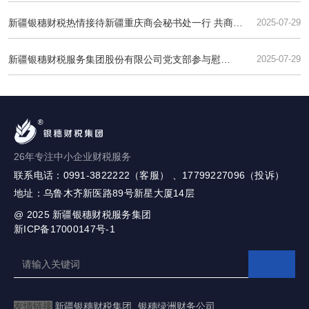
木齐成功举办
新疆银穗财税热情接待新疆重庆商会秘书处一行 共商合
2025-07-29
作发展
新疆银穗财税服务集团股份有限公司党支部参与慰
2025-07-29
问“光荣在党50年”老党员活动纪实
26年专注中小企业财税服务
联系电话：0991-3822222（客服） 、17799227096（投诉）
地址：乌鲁木齐新医路89号新星大厦14层
@ 2025
新疆银穗财税服务集团
新ICP备17000147号-1
友情链接
新疆银穗财税集团
银穗绿洲财务公司