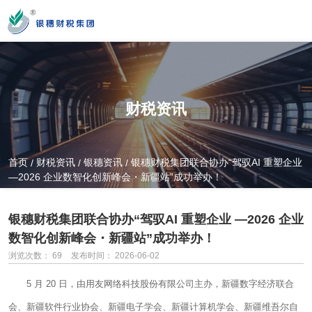
您好！新疆银穗财税服务集团股份有限公司官方网站！
财税资讯
营业时间
MON-SAT 10：00-19：00
首页
财税资讯
银穗资讯
银穗财税集团联合协办“驾驭AI 重塑企业
/
/
/
—2026 企业数智化创新峰会・新疆站”成功举办！
全国服务热线
0991-3822222
银穗财税集团联合协办“驾驭AI 重塑企业 —2026 企业
数智化创新峰会・新疆站”成功举办！
浏览次数：
69
发布时间： 2026-06-02
公司门店地址
新疆乌市新医路89号新星大厦14楼
5 月 20 日，由用友网络科技股份有限公司主办，新疆数字经济联合
会、新疆软件行业协会、新疆电子学会、新疆计算机学会、新疆维吾尔自