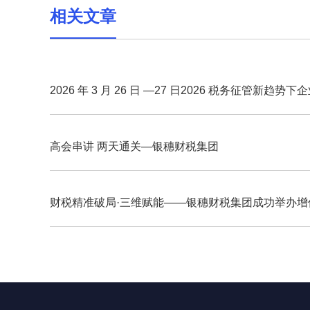
相关文章
2026 年 3 月 26 日 —27 日2026 税务征管新趋势下
规筹划与稽查应对实战特训开课啦！！
高会串讲 两天通关—银穗财税集团
财税精准破局·三维赋能——银穗财税集团成功举办增
税、社保、高企加计扣除高级研修课程圆满结束