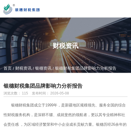
您好！新疆银穗财税服务集团股份有限公司官方网站！
财税资讯
营业时间
MON-SAT 10：00-19：00
首页
财税资讯
银穗资讯
银穗财税集团品牌影响力分析报告
/
/
/
全国服务热线
银穗财税集团品牌影响力分析报告
0991-3822222
浏览次数：
115
发布时间： 2026-05-08
银穗财税集团成立于1999年，是新疆地区规模领先、服务全国的综合
公司门店地址
性财税服务机构，是深耕不辍、成就斐然的领航者，更以其专业精神和社
新疆乌市新医路89号新星大厦14楼
会责任感 ，为区域经济繁荣和中小企业成长贡献力量。银穗历经26余年的