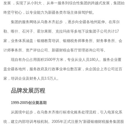
发展 ，实现了从小到大 、从单一服务到综合性集团的跨越式发展，集团始
终坚守初心，以专业能力为新疆各类市场主体保驾护航。
集团的服务网络从乌鲁木齐起步 ，逐步向全疆各地州延伸。在库尔
勒、喀什、石河子、霍尔果斯、克拉玛依等多地下设集团子公司共计17
家，业务体系涵盖：银穗教育培训、银穗税务师事务所、财务事务所、会
计师事务所、资产评估公司、新疆财税会客厅管理咨询公司等。
现自有办公占用面积1500平方米，专业从业人员180人。服务企业覆
盖全疆各地州，服务政府及行政事业单位数百家，央企国企上市公司近百
家，培训企业及财务人员3.5万人。
品牌发展历程
1999-2005创业奠基期
从困境中起步，在乌鲁木齐推行标准化账务处理流程，引入电算化系
统，建立内部培训考核机制。2005年正式注册为“新疆银穗财税服务集团股