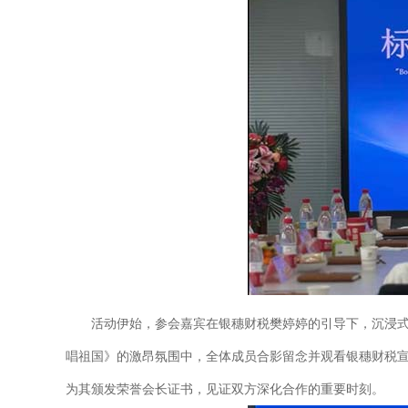
活动伊始，参会嘉宾在银穗财税樊婷婷的引导下，沉浸
唱祖国》的激昂氛围中，全体成员合影留念并观看银穗财税宣
为其颁发荣誉会长证书，见证双方深化合作的重要时刻。