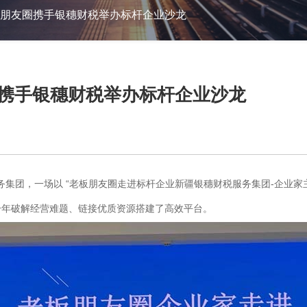
板朋友圈携手银穗财税举办标杆企业沙龙
圈携手银穗财税举办标杆企业沙龙
银穗财税服务集团，一场以 “老板朋友圈走进标杆企业新疆银穗财税服务集团-企
一年破解经营难题、链接优质资源搭建了高效平台。