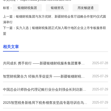
标签：
银穗财税集团
银穗资讯
用友畅捷通
上一篇：
银穗财税集团与东方优财、新疆财税会客厅战略合作签约仪式圆
满举行
下一篇：
实力入选｜银穗财税集团正式加入喀什地区企业上市专板服务联
盟
相关文章
共同成长 携手前行 ——新疆银穗财税服务集团董事长
2025-07-28
夏永杰
智慧财税聚合力 经验共享促提升 ——新疆银穗财税集
2025-07-29
团与乌苏天山昭阳公司开展深度业务交流
中国总会计师协会代理记账行业分会刘强会长到访新疆
2025-07-29
银穗财税集团 共话AI赋能与财税服务升级
2025智慧税务新格局下税务稽查攻坚战专题培训在乌鲁
2025-07-29
木齐成功举办