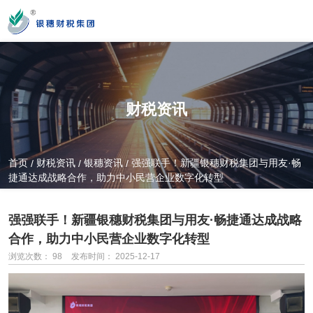
您好！新疆银穗财税服务集团股份有限公司官方网站！
财税资讯
营业时间
MON-SAT 10：00-19：00
首页
财税资讯
银穗资讯
强强联手！新疆银穗财税集团与用友·畅
/
/
/
捷通达成战略合作，助力中小民营企业数字化转型
全国服务热线
0991-3822222
强强联手！新疆银穗财税集团与用友·畅捷通达成战略
合作，助力中小民营企业数字化转型
浏览次数：
98
发布时间： 2025-12-17
公司门店地址
新疆乌市新医路89号新星大厦14楼