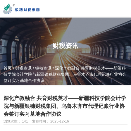
您好！新疆银穗财税服务集团股份有限公司官方网站！
财税资讯
营业时间
MON-SAT 10：00-19：00
首页
财税资讯
银穗资讯
深化产教融合 共育财税英才——新疆科
/
/
/
技学院会计学院与新疆银穗财税集团、乌鲁木齐市代理记账行业协会
签订实习基地合作协议
全国服务热线
0991-3822222
深化产教融合 共育财税英才——新疆科技学院会计学
院与新疆银穗财税集团、乌鲁木齐市代理记账行业协
会签订实习基地合作协议
公司门店地址
新疆乌市新医路89号新星大厦14楼
浏览次数：
141
发布时间： 2025-12-16