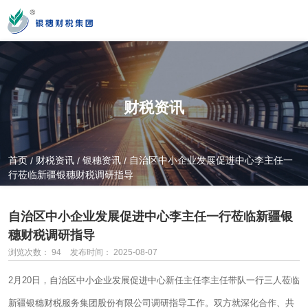
您好！新疆银穗财税服务集团股份有限公司官方网站！
财税资讯
营业时间
MON-SAT 10：00-19：00
首页
财税资讯
银穗资讯
自治区中小企业发展促进中心李主任一
/
/
/
行莅临新疆银穗财税调研指导
全国服务热线
0991-3822222
自治区中小企业发展促进中心李主任一行莅临新疆银
穗财税调研指导
浏览次数：
94
发布时间： 2025-08-07
公司门店地址
新疆乌市新医路89号新星大厦14楼
2月20日，自治区中小企业发展促进中心新任主任李主任带队一行三人莅临
新疆
银穗财税
服务集团股份有限公司调研指导工作。双方就深化合作、共