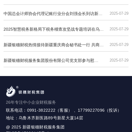
团与乌苏天山昭阳公司开展深度业务交流
中国总会计师协会代理记账行业分会刘强会长到访新疆
2025-07-29
银穗财税集团 共话AI赋能与财税服务升级
2025智慧税务新格局下税务稽查攻坚战专题培训在乌鲁
2025-07-29
木齐成功举办
新疆银穗财税热情接待新疆重庆商会秘书处一行 共商合
2025-07-29
作发展
新疆银穗财税服务集团股份有限公司党支部参与慰
2025-07-29
问“光荣在党50年”老党员活动纪实
26年专注中小企业财税服务
联系电话：0991-3822222（客服） 、17799227096（投诉）
地址：乌鲁木齐新医路89号新星大厦14层
@ 2025
新疆银穗财税服务集团