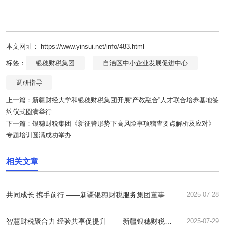
本文网址： https://www.yinsui.net/info/483.html
标签：
银穗财税集团
自治区中小企业发展促进中心
调研指导
上一篇：
新疆财经大学和银穗财税集团开展“产教融合”人才联合培养基地签
约仪式圆满举行
下一篇：
银穗财税集团《新征管形势下高风险事项稽查要点解析及应对》
专题培训圆满成功举办
相关文章
共同成长 携手前行 ——新疆银穗财税服务集团董事长
2025-07-28
夏永杰
智慧财税聚合力 经验共享促提升 ——新疆银穗财税集
2025-07-29